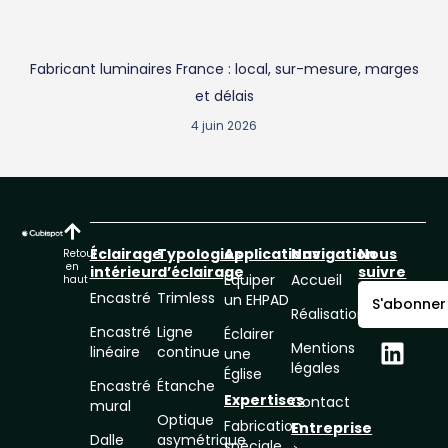
Fabricant luminaires France : local, sur-mesure, marges
et délais
4 juin 2026
Éclairage
Typologies
Applications
Navigation
Nous
Retour
en
intérieur
d’éclairage
suivre
Équiper
Accueil
haut
Encastré
Trimless
un EHPAD
S'abonner
Réalisations
Encastré
Ligne
Éclairer
Mentions
linéaire
continue
une
légales
Église
Encastré
Étanche
Expertises
Contact
mural
Optique
Fabrication
Entreprise
Dalle
asymétrique
spéciale