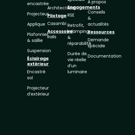
À propos
encastrée
Engagements
Architectural
Conseils
Projecteur
RSE
Pilotage
&
Casambi
Applique
actualités
Retrofit,
Accessoire
relamping
Ressources
Plafonnier
Rails
&
Demande
& saillie
réparabilité
spéciale
Suspension
Durée de
Documentation
Éclairage
vie réelle
extérieur
d’un
Encastré
luminaire
sol
Projecteur
d’extérieur