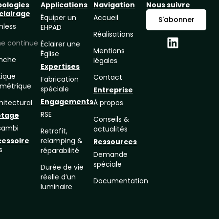
pologies
Applications
Navigation
Nous suivre
clairage
Équiper un
Accueil
S'abonner
mless
EHPAD
Réalisations
ne continue
Éclairer une
Mentions
Église
nche
légales
Expertises
ique
Contact
Fabrication
métrique
spéciale
Entreprise
Engagements
hitectural
À propos
RSE
otage
Conseils &
sambi
actualités
Retrofit,
cessoire
relamping &
Ressources
s
réparabilité
Demande
spéciale
Durée de vie
réelle d’un
Documentation
luminaire