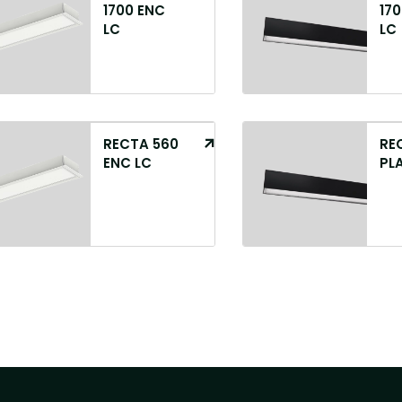
1700 ENC
170
LC
LC
RECTA 560
RE
ENC LC
PLA