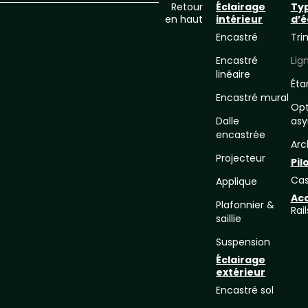
Retour
Éclairage
Ty
en haut
intérieur
d’é
Encastré
Tri
Encastré
Lig
linéaire
Éta
Encastré mural
Opt
Dalle
asy
encastrée
Arc
Projecteur
Pil
Ca
Applique
Ac
Plafonnier &
Rail
saillie
Suspension
Éclairage
extérieur
Encastré sol