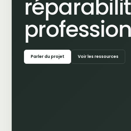
réparabili
professio
Parler du projet
Voir les ressources