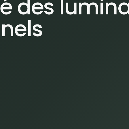
té des lumina
nnels