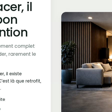
er, il
 bon
ntion
cement complet
der, rarement le
, il existe
’est là que retrofit,
.
ite
n