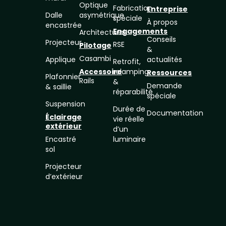
Optique
Fabrication
Entreprise
Dalle
asymétrique
spéciale
À propos
encastrée
Engagements
Architectural
Conseils
Projecteur
RSE
Pilotage
&
Casambi
Applique
actualités
Retrofit,
Accessoire
relamping
Ressources
Plafonnier
Rails
&
Demande
& saillie
réparabilité
spéciale
Suspension
Durée de
Documentation
Éclairage
vie réelle
extérieur
d’un
Encastré
luminaire
sol
Projecteur
d’extérieur