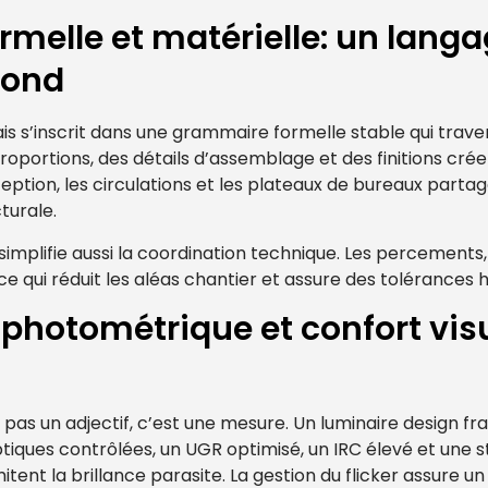
rmelle et matérielle: un la
fond
is s’inscrit dans une grammaire formelle stable qui traver
roportions, des détails d’assemblage et des finitions crée
tion, les circulations et les plateaux de bureaux partage
cturale.
implifie aussi la coordination technique. Les percements,
 ce qui réduit les aléas chantier et assure des tolérance
hotométrique et confort visu
t pas un adjectif, c’est une mesure. Un luminaire design fr
tiques contrôlées, un UGR optimisé, un IRC élevé et une st
mitent la brillance parasite. La gestion du flicker assure u