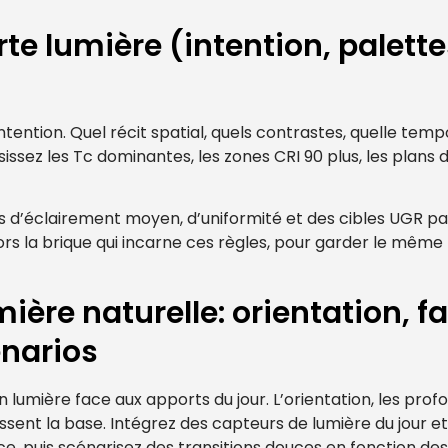
rte lumière (intention, palette
ention. Quel récit spatial, quels contrastes, quelle tempo
sissez les Tc dominantes, les zones CRI 90 plus, les plans
fs d’éclairement moyen, d’uniformité et des cibles UGR pa
lors la brique qui incarne ces règles, pour garder le mêm
mière naturelle: orientation, f
énarios
n lumière face aux apports du jour. L’orientation, les prof
issent la base. Intégrez des capteurs de lumière du jour 
ce, puis scénarisez des transitions douces en fonction de