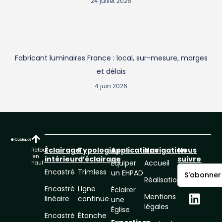
24 juillet 2026
Fabricant luminaires France : local, sur-mesure, marges
et délais
4 juin 2026
Éclairage
Typologies
Applications
Navigation
Nous
Retour
en
intérieur
d’éclairage
suivre
Équiper
Accueil
haut
Encastré
Trimless
un EHPAD
S'abonner
Réalisations
Encastré
Ligne
Éclairer
Mentions
linéaire
continue
une
légales
Église
Encastré
Étanche