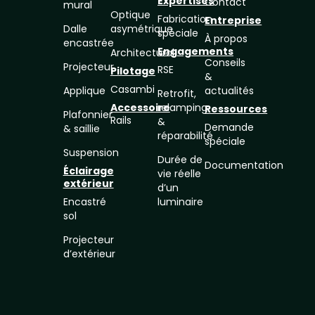
Expertises
Contact
mural
Optique
Fabrication
Entreprise
Dalle
asymétrique
spéciale
À propos
encastrée
Engagements
Architectural
Conseils
Projecteur
RSE
Pilotage
&
Casambi
Applique
actualités
Retrofit,
Accessoire
relamping
Ressources
Plafonnier
Rails
&
Demande
& saillie
réparabilité
spéciale
Suspension
Durée de
Documentation
Éclairage
vie réelle
extérieur
d’un
Encastré
luminaire
sol
Projecteur
d’extérieur