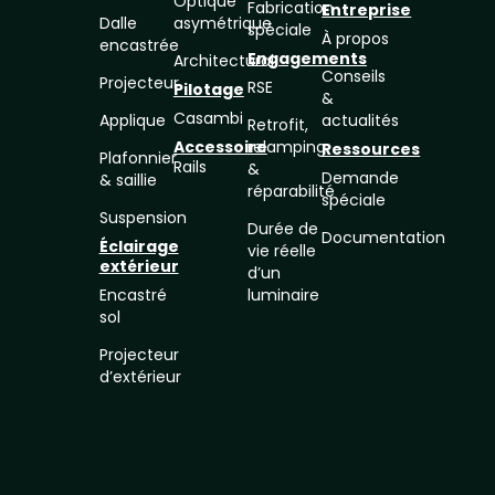
Optique
Fabrication
Entreprise
Dalle
asymétrique
spéciale
À propos
encastrée
Engagements
Architectural
Conseils
Projecteur
RSE
Pilotage
&
Casambi
Applique
actualités
Retrofit,
Accessoire
relamping
Ressources
Plafonnier
Rails
&
Demande
& saillie
réparabilité
spéciale
Suspension
Durée de
Documentation
Éclairage
vie réelle
extérieur
d’un
Encastré
luminaire
sol
Projecteur
d’extérieur