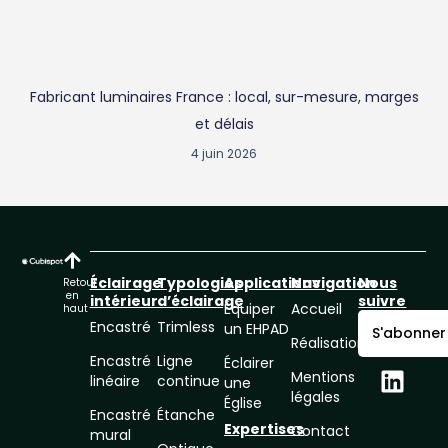
Fabricant luminaires France : local, sur-mesure, marges
et délais
4 juin 2026
Éclairage
Typologies
Applications
Navigation
Nous
Retour
en
intérieur
d’éclairage
suivre
Équiper
Accueil
haut
Encastré
Trimless
un EHPAD
S'abonner
Réalisations
Encastré
Ligne
Éclairer
Mentions
linéaire
continue
une
légales
Église
Encastré
Étanche
Expertises
Contact
mural